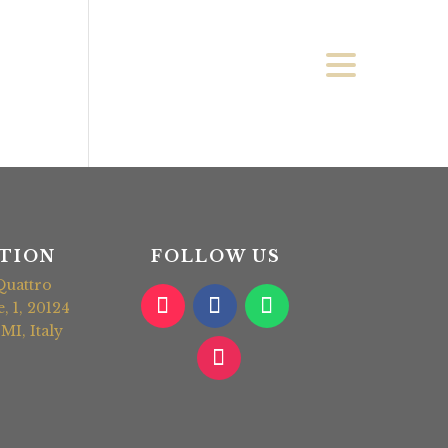
TION
FOLLOW US
Quattro
 1, 20124
MI, Italy