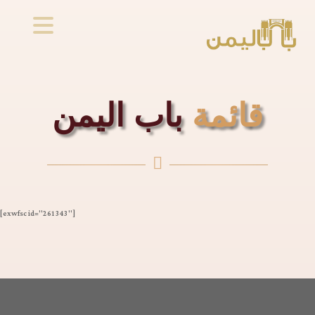
قائمة
باب اليمن

[exwfsc id="261343"]