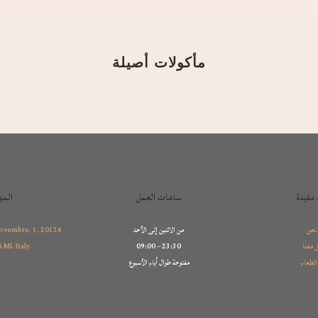
مأكولات أصيلة
 مفيدة
ساعات العمل
المو
نحن
من الاثنين إلى الأحد
ovembre, 1, 20124
 معنا
09:00 – 23:30
 MI, Italy
الطعام
مفتوحة طوال أيام الأسبوع