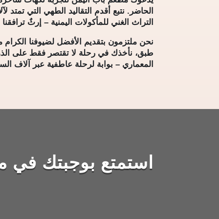
الحاضر. نتبع أقدم التقاليد الطهي التي تمتد 
التراث الغني للمأكولات اليمنية – إرثٌ ترافقنا 
نحن ملتزمون بتقديم الأفضل لضيوفنا الكرام من
طبق، نأخذك في رحلة لا تقتصر فقط على الذوق
المعماري – بوابة لرحلة عاطفية عبر آلاف السن
استمتع بوجبتك في م