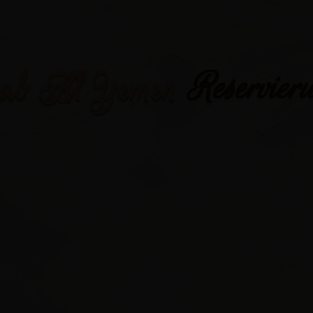
ab Al Yemen
Reservier
